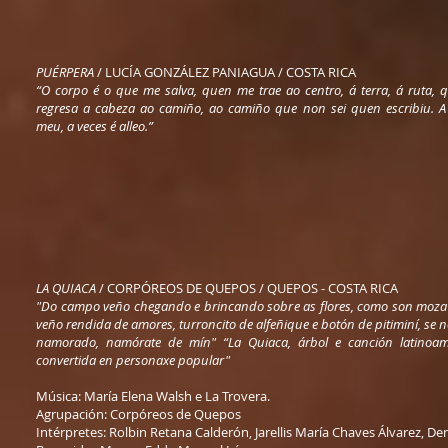
PUÉRPERA
/ LUCÍA GONZÁLEZ PANIAGUA / COSTA RICA
“O corpo é o que me salva, quen me trae ao centro, á terra, á ruta,
regresa a cabeza ao camiño, ao camiño que non sei quen escribiu. A
meu, a veces é alleo.”
LA QUIACA
/ CORPÓREOS DE QUEPOS / QUEPOS - COSTA RICA
"Do campo veño chegando e brincando sobre as flores, como son moza 
veño rendida de amores, turroncito de alfeñique e botón de pitiminí, se n
namorado, namórate de mín" “La Quiaca, árbol e canción latinoam
convertida en personaxe popular"
Música: María Elena Walsh e La Trovera.
Agrupación: Corpóreos de Quepos
Intérpretes: Rolbin Retana Calderón, Jarellis María Chaves Álvarez, De