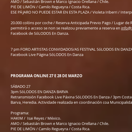
AMO / Sebastián Brown e Marco Ignacio Orellana / Chile.
PIE DE LIMÓN / Camilo Regueyra / Costa Rica.
ESE PÁJARO NO PUEDE ESTAR EN ESTA PLAZA / Violeta Iriberri / Interpre
20.000 colóns por coche / Reserva Anticipada Previo Pago / Lugar de 
permitirá o acceso se non se realizou previamente a reserva en
info@
Facebook de SóLODOS En Danza.
7 pm FORO ARTISTAS CONVIDADOS/AS FESTIVAL SóLODOS EN DANZ
Facebook Live Página SóLODOS En Danza
PROGRAMA ONLINE 27 E 28 DE MARZO
SÁBADO 27
3pm SóLODOS EN DANZA BARVA
Retransmisión Facebook Live Páxina SóLODOS En Danza / 3pm Costa Ri
Barva, Heredia. Actividade realizada en coordinación coa Municipalid
Programa:
HAKIM / Isai Reyes / México.
AMO / Sebastián Brown e Marco Ignacio Orellana / Chile.
PIE DE LIMÓN / Camilo Regueyra / Costa Rica.