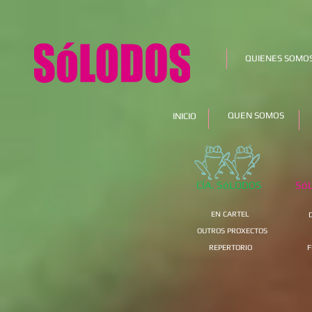
QUIENES SOMO
QUEN SOMOS
INICIO
CÍA. SóLODOS
Só
EN CARTEL
OUTROS PROXECTOS
REPERTORIO
F