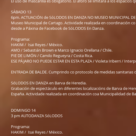
El uso de mascarilla es obligatorio. El aforo se limitará a los espacio
SÁBADO 13
6pm. ACTUACIÓN de SóLODOS EN DANZA NO MUSEO MUNICIPAL DE CA
Museo Municipal de Cartago. Actividade realizada en coordinación co
desde a Páxina de Facebook de SóLODOS En Danza.
Programa:
HAKIM / Isai Reyes / México.
AMO / Sebastián Brown e Marco Ignacio Orellana / Chile.
PIE DE LIMÓN / Camilo Regueyra / Costa Rica.
ESE PÁJARO NO PUEDE ESTAR EN ESTA PLAZA / Violeta Iriberri / Interpre
ENTRADA DE BALDE. Cumprindo co protocolo de medidas sanitarias do
SóLODOS EN DANZA en Barva de Heredia.
Grabación de espectáculo en diferentes localizacións de Barva de Her
España. Actividade realizada en coordinación coa Municipalidad de B
DOMINGO 14
3 pm AUTODANZA SóLODOS
Programa:
HAKIM / Isai Reyes / México.