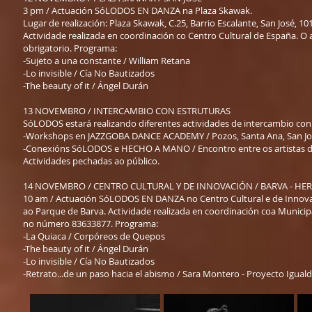
3 pm / Actuación SóLODOS EN DANZA na Plaza Skawak.
Lugar de realización: Plaza Skawak, C.25, Barrio Escalante, San José, 10
Actividade realizada en coordinación co Centro Cultural de España. O 
obrigatorio. Programa:
-Sujeto a una constante / William Retana
-Lo invisible / Cía No Bautizados
-The beauty of it / Ángel Durán
13 NOVEMBRO / INTERCAMBIO CON ESTRUTURAS
SóLODOS estará realizando diferentes actividades de intercambio con 
-Workshops en JAZZGOBA DANCE ACADEMY / Pozos, Santa Ana, San Jo
-Conexións SóLODOS e HECHO A MANO / Encontro entre os artistas d
Actividades pechadas ao público.
14 NOVEMBRO / CENTRO CULTURAL Y DE INNOVACIÓN / BARVA - HER
10 am / Actuación SóLODOS EN DANZA no Centro Cultural e de Innovació
ao Parque de Barva. Actividade realizada en coordinación coa Municipa
no número 83633877. Programa:
-La Quiaca / Corpóreos de Quepos
-The beauty of it / Ángel Durán
-Lo invisible / Cía No Bautizados
-Retrato...de un paso hacia el abismo / Sara Montero - Proyecto Iguald