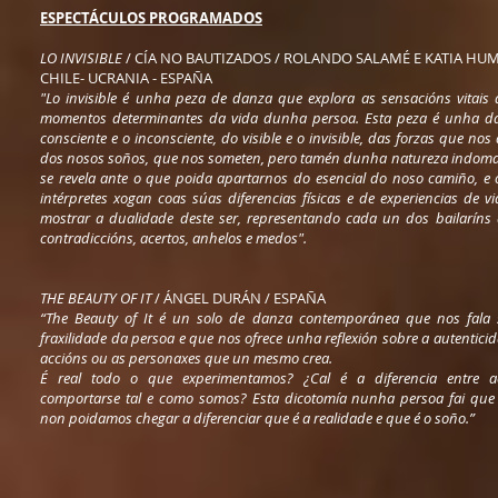
ESPECTÁCULOS PROGRAMADOS
LO INVISIBLE
/ CÍA NO BAUTIZADOS / ROLANDO SALAMÉ E KATIA HU
CHILE- UCRANIA - ESPAÑA
"Lo invisible é unha peza de danza que explora as sensacións vitais
momentos determinantes da vida dunha persoa. Esta peza é unha d
consciente e o inconsciente, do visible e o invisible, das forzas que nos
dos nosos soños, que nos someten, pero tamén dunha natureza indom
se revela ante o que poida apartarnos do esencial do noso camiño, e
intérpretes xogan coas súas diferencias físicas e de experiencias de v
mostrar a dualidade deste ser, representando cada un dos bailaríns
contradiccións, acertos, anhelos e medos".
THE BEAUTY OF IT
/ ÁNGEL DURÁN / ESPAÑA
“The Beauty of It é un solo de danza contemporánea que nos fala 
fraxilidade da persoa e que nos ofrece unha reflexión sobre a autentici
accións ou as personaxes que un mesmo crea.
É real todo o que experimentamos? ¿Cal é a diferencia entre a
comportarse tal e como somos? Esta dicotomía nunha persoa fai que
non poidamos chegar a diferenciar que é a realidade e que é o soño.”