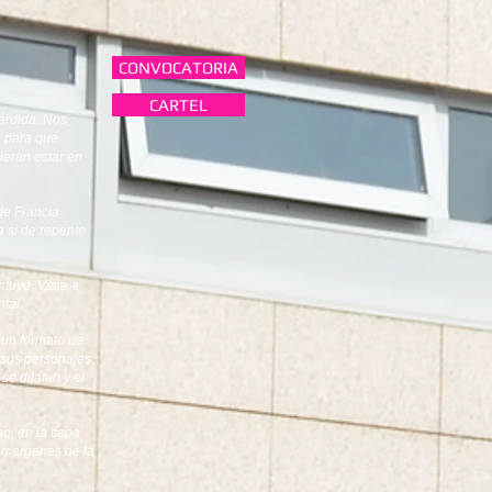
CONVOCATORIA
CARTEL
érdida. Nos
e para que
ieran estar en
de Francia
a si de repente
tuye. Viaja a
tal.
 un formato de
 sus personajes,
e dilatan y el
po, en la capa
s márgenes de la