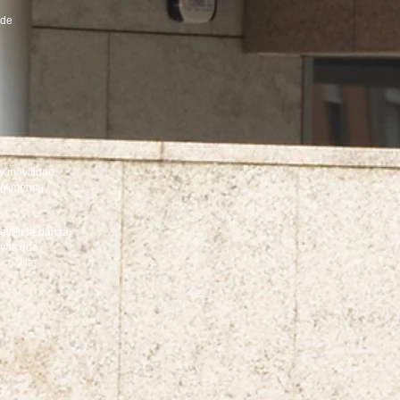
 de
y movilidad
 (América /
even la danza
ivas que
ico y la