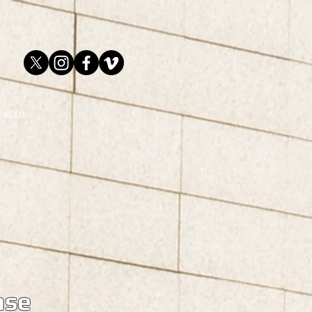
TACTO
nse