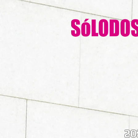
INIC
20