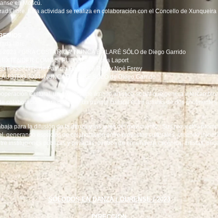
Danse en Moscú.
a libre. Esta actividad se realiza en colaboración con el Concello de Xunqueira
PREMIOS
ada libre.
2023 - GIRA COSTA RICA:
NUNCA BAILARÉ SÓLO de Diego Garrido
 EXTENDER COMO SI PUDIERA de Julia Laport
S PASSANTS de Patricia Hastewell Puig y Noé Ferey
LAUSTRO 2024:
NUNCA BAILARÉ SÓLO de Diego Garrido
ación Cultural, un proyecto de ámbito artístico-social que genera intercambio 
s de colaboración, para construir un puente cultural entre artistas de dos continentes
para la difusión de la danza y las artes del movimiento. Sus proyectos promu
al, generando espacios de colaboración entre proyectos culturales, creando iniciat
re instituciones públicas y privadas, centros de enseñanza escénica, artistas, públ
SÓLODOS EN DANZA / OURENSE / 2023
DIRECCIÓN