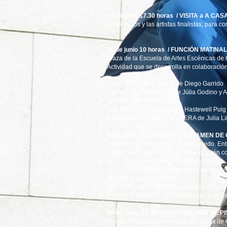
15 de junio 17.30 horas / VISITA a A CA
Visita de los y las artistas finalistas, para
16 de junio 10 horas / FUNCIÓN MATINAL
Plaza de la Escuela de Artes Escénicas de
Actividad que se desarrolla en colaboració
NUNCA BAILARÉ SÓLO de Diego Garrido
PICNIC ON THE MOON de Júlia Godino y 
MINERVA de Alicia Verdú
LES PASSANTS de Patricia Hastewell Puig
EXTENDER COMO SI PUDIERA de Julia La
16 de junio 20.30 horas / CERTAMEN
O Sagrado, Xunqueira de Espadanedo. Entr
Esta actividad se realiza en colaboración
NUNCA BAILARÉ SÓLO de Diego Garrido
PICNIC ON THE MOON de Júlia Godino y 
MINERVA de Alicia Verdú
LES PASSANTS de Patricia Hastewell Puig
EXTENDER COMO SI PUDIERA de Julia La
16 de Junio 21.30 horas / FUNCIÓN EL P
Premio Festival Internacional de Danza de