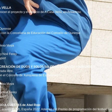
SA VELLA
 conocer el proyecto y el espacio de A Casa Vella, en Amiadoso.
 Ourense
n con la Concellaría de Educación del Concello de Ourense.
Alexa Moya
 y Noé Ferey
port
 DE CREACIÓN DE DÚOS Y SOLOS SóLODOS EN DANZA / OURENSE
ada libre.
 con el Concello de Xunqueira de Espadanedo.
Alexa Moya
 y Noé Ferey
port
ISO A CUESTAS de Abel Rojo
 Cáceres (DZM), España 2022. Además del Premio de programación del festival G