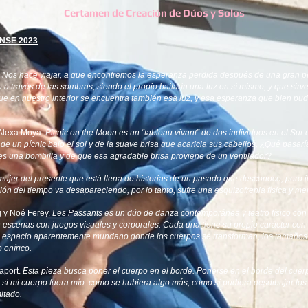
Certamen de Creación de Dúos y Solos
NSE 2023
.
Nos hace viajar, a que encontremos la esperanza perdida después de una gran p
o a través de las sombras, siendo el propio bailarín una luz en sí mismo, y que sirv
 en nuestro interior se encuentra también esa luz, y esa esperanza que bien pud
Alexa Moya.
Picnic on the Moon es un “tableau vivant” de dos individuos en el Sur 
de un pícnic bajo el sol y de la suave brisa que acaricia sus cabellos. ¿Qué pasarí
 es una bombilla y de que esa agradable brisa proviene de un ventilador?
ujer del presente que está llena de historias de un pasado que desconoce, pero in
ión del tiempo va desapareciendo, por lo tanto, sufre una esquizofrenia física y men
 y Noé Ferey.
Les Passants es un dúo de danza contemporánea y teatro físico con
escenas con juegos visuales y corporales. Cada una tiene su propio carácter con
un espacio aparentemente mundano donde los cuerpos se transforman, los tamaños s
 onírico.
aport.
Esta pieza busca poner el cuerpo en el borde. Ponerse en el borde del cuer
o si mi cuerpo fuera mío como se hubiera algo más, como si pudiera desdibujar lo
mitado.