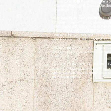
nominación en 2019 Premio Benois de la 
O Sagrado, Xunqueira de Espadanedo. Entrad
Espadanedo.
16 de Junio 21.45 horas / ENTREGA DE 
O Sagrado, Xunqueira de Espadanedo. Entr
- PREMIO SóLODOS EN DANZA OURENSE 
- PREMIO BAILANDO CON PIEDRAS 2023:
- PREMIO FESTIVAL MANHATTAN 2024:
LE
- PREMIO XOVE SóLODOS - DANZA NO C
SóLODOS EN DANZA es un proyecto de Cooper
entre artistas. Utiliza diferentes estrategia
Europa).
LA PLATAFORMA CULTURAL SóLODOS trabaja 
como herramienta social y desarrollo cultur
permiten el intercambio de conocimiento ent
sociedad en general.