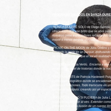
PROGRAMA SóLODOS EN DANZA OURE
FINALISTAS
-NUNCA BAILARÉ SÓLO de Diego Garrido
ofrece encontrar ese brillo que se abre pas
nosotros como espectadores recordemos que
mayor o menor medida olvidadas.
-PICNIC ON THE MOON de Júlia Godino y 
pasando la tarde en un parque, disfrutando 
se diesen cuenta de que el sol en realidad
-MINERVA de Alicia Verdú.
Encarna a una m
través de un túnel de historias donde la noc
-LES PASSANTS de Patricia Hastewell Puig
estilo cinematográfico donde se encadenan 
detalles y relaciones. Todo transcurre en 
tiempo se manipula, creando así un espacio
-EXTENDER COMO SI PUDIERA de Julia L
más externa anterior al otro. Extender com
piel para vivir en la ilusión de un cuerpo ili