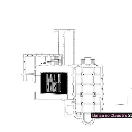
QUIENES SOMO
Danza no Claustro
2