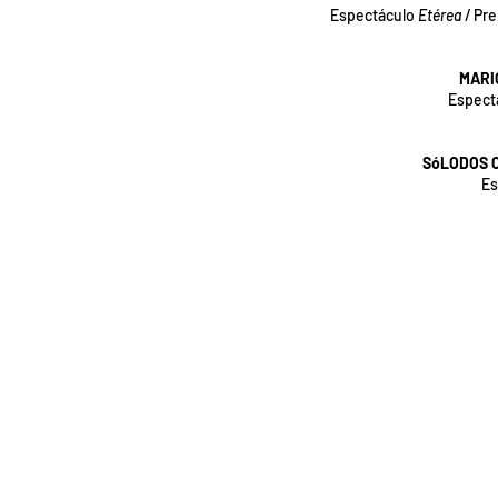
Espectáculo
Etérea
/ Pre
MARIO
Espect
​SóLODOS C
Es