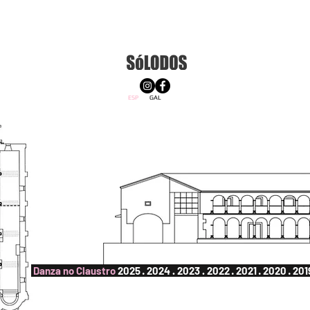
QUIENES SOMOS
CONTACTO
ESP
GAL
Danza no Claustro
2025
·
2024
.
2023
.
2022
·
2021
·
2020
·
201