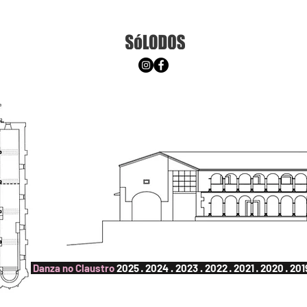
QUIENES SOMOS
CONTACTO
Danza no Claustro
2025
·
2024
.
2023
.
2022
·
2021
·
2020
·
201