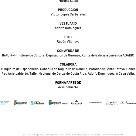
Maruxa Salas
PRODUCCIÓN
Víctor López Carbajales
VESTUARIO
Adolfo Domínguez
FOTO
Rubén Vilanova
CON AYUDA DE
INAEM - Ministerio de Cultura, Deputación de Ourense, Xunta de Galicia a través da AGADIC
COLABORA
 Xunqueira de Espadanedo, Concello de Nogueira de Ramuín, Parador de Santo Estevo, Concel
Red Acieloabierto, Taller Nacional de Danza de Costa Rica, Adolfo Dominguez, A Casa Vella.
FORMA PARTE DE
Acieloabierto
© 2026 Design and development by Manu Lago. Neodans S.C-Sólodos. All rights reserved