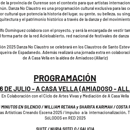
d de la provincia de Ourense son el contexto para que artistas internacion
mún. Danza No Claustro es una programación cultural exclusiva para las 
r cultural que potencia la historia del lugar, su gente, su belleza, su si
quitectura y el patrimonio histórico a través de la danza y del movimien
o Domínguez colabora con el proyecto, y será la encargada de vestir tamb
 forma parte de la red Acieloabierto, red nacional de festivales de danz
ción 2025 Danza No Claustro se celebrará en los Claustros de Santo Estev
nqueira de Espadanedo. Además realizará una jornada extra en colaboració
de A Casa Vella en la aldea de Amiadoso (Allariz)
PROGRAMACIÓN
26 DE JULIO - A CASA VELLA (AMIADOSO - ALL
En Colaboración con el Ciclo de Artes Vivas y Mediación de A Casa Vella​
 MINUTOS EN SILENCIO / WILLIAM RETANA y SHARIFA KARIMAH / COSTA 
rtísticas Creando Escena 2025 / Impulso a la internacionalización, Tal
SóLODOS en RED 2025
SUITE / NURIA SOTELO / GALICIA