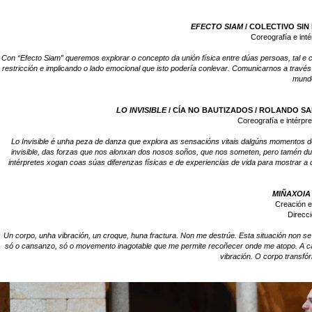
EFECTO SIAM
/ COLECTIVO SIN 
Coreografía e int
Con “Efecto Siam” queremos explorar o concepto da unión física entre dúas persoas, tal 
restricción e implicando o lado emocional que isto podería conlevar. Comunicarnos a trav
mundo
LO INVISIBLE
/ CÍA NO BAUTIZADOS / ROLANDO SALAM
Coreografía e intérp
Lo Invisible é unha peza de danza que explora as sensacións vitais dalgúns momentos de
invisible, das forzas que nos alonxan dos nosos soños, que nos someten, pero tamén du
intérpretes xogan coas súas diferenzas físicas e de experiencias de vida para mostrar a 
MIÑAXOIA
Creación e
Direcci
Un corpo, unha vibración, un croque, huna fractura. Non me destrúe. Esta situación non se t
só o cansanzo, só o movemento inagotable que me permite recoñecer onde me atopo. A ca
vibración. O corpo transf